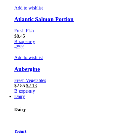
Add to wishlist
Atlantic Salmon Portion
Fresh Fish
$
8.45
В корзину
-25%
Add to wishlist
Aubergine
Fresh Vegetables
Первоначальная
Текущая
$
2.85
$
2.13
цена
цена:
В корзину
составляла
$2.13.
Dairy
$2.85.
Dairy
Yogurt