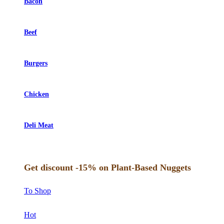
Bacon
Beef
Burgers
Chicken
Deli Meat
Get discount -15% on Plant-Based Nuggets
To Shop
Hot