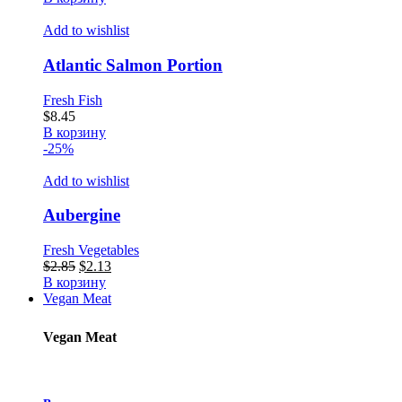
Add to wishlist
Atlantic Salmon Portion
Fresh Fish
$
8.45
В корзину
-25%
Add to wishlist
Aubergine
Fresh Vegetables
Первоначальная
Текущая
$
2.85
$
2.13
цена
цена:
В корзину
составляла
$2.13.
Vegan Meat
$2.85.
Vegan Meat