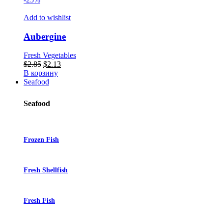
Add to wishlist
Aubergine
Fresh Vegetables
Первоначальная
Текущая
$
2.85
$
2.13
цена
цена:
В корзину
составляла
$2.13.
Seafood
$2.85.
Seafood
Frozen Fish
Fresh Shellfish
Fresh Fish