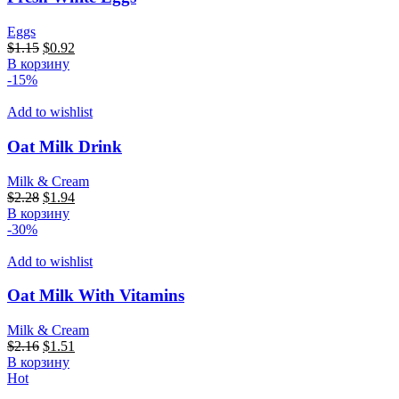
Eggs
Первоначальная
Текущая
$
1.15
$
0.92
цена
цена:
В корзину
составляла
$0.92.
-15%
$1.15.
Add to wishlist
Oat Milk Drink
Milk & Cream
Первоначальная
Текущая
$
2.28
$
1.94
цена
цена:
В корзину
составляла
$1.94.
-30%
$2.28.
Add to wishlist
Oat Milk With Vitamins
Milk & Cream
Первоначальная
Текущая
$
2.16
$
1.51
цена
цена:
В корзину
составляла
$1.51.
Hot
$2.16.