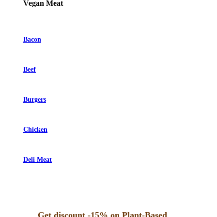
Vegan Meat
Bacon
Beef
Burgers
Chicken
Deli Meat
Get discount -15% on Plant-Based