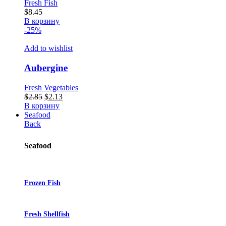
Fresh Fish
$
8.45
В корзину
-25%
Add to wishlist
Aubergine
Fresh Vegetables
Первоначальная
Текущая
$
2.85
$
2.13
цена
цена:
В корзину
составляла
$2.13.
Seafood
$2.85.
Back
Seafood
Frozen Fish
Fresh Shellfish