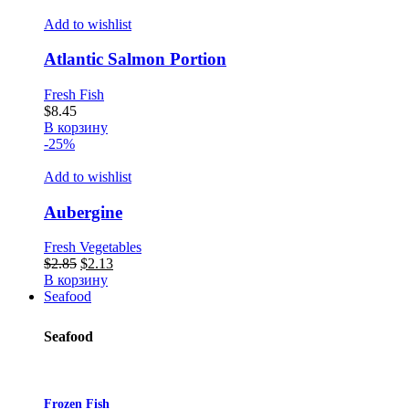
Add to wishlist
Atlantic Salmon Portion
Fresh Fish
$
8.45
В корзину
-25%
Add to wishlist
Aubergine
Fresh Vegetables
Первоначальная
Текущая
$
2.85
$
2.13
цена
цена:
В корзину
составляла
$2.13.
Seafood
$2.85.
Seafood
Frozen Fish