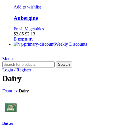
Add to wishlist
Aubergine
Fresh Vegetables
Первоначальная
Текущая
$
2.85
$
2.13
цена
цена:
В корзину
составляла
$2.13.
Weekly Discounts
$2.85.
Menu
Search
Login / Register
Dairy
Главная
Dairy
Butter