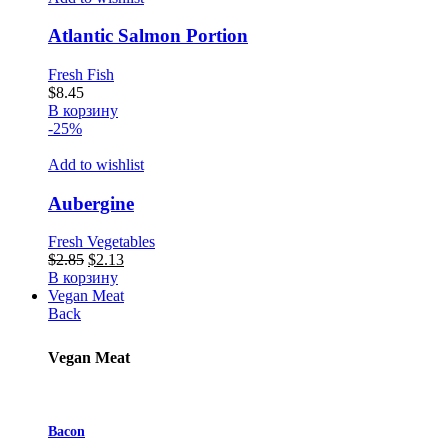
Atlantic Salmon Portion
Fresh Fish
$
8.45
В корзину
-25%
Add to wishlist
Aubergine
Fresh Vegetables
Первоначальная
Текущая
$
2.85
$
2.13
цена
цена:
В корзину
составляла
$2.13.
Vegan Meat
$2.85.
Back
Vegan Meat
Bacon