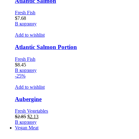
Atlantic Salmon
Fresh Fish
$
7.68
В корзину
Add to wishlist
Atlantic Salmon Portion
Fresh Fish
$
8.45
В корзину
-25%
Add to wishlist
Aubergine
Fresh Vegetables
Первоначальная
Текущая
$
2.85
$
2.13
цена
цена:
В корзину
составляла
$2.13.
Vegan Meat
$2.85.