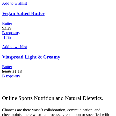
Add to wishlist
Vegan Salted Butter
Butter
$
3.29
В корзину
-15%
Add to wishlist
Viospread Light & Creamy
Butter
Первоначальная
Текущая
$
1.39
$
1.18
цена
цена:
В корзину
составляла
$1.18.
$1.39.
Online Sports Nutrition and Natural Dietetics.
Chances are there wasn’t collaboration, communication, and
checkpoints, there wasn’t a process agreed upon or specified with