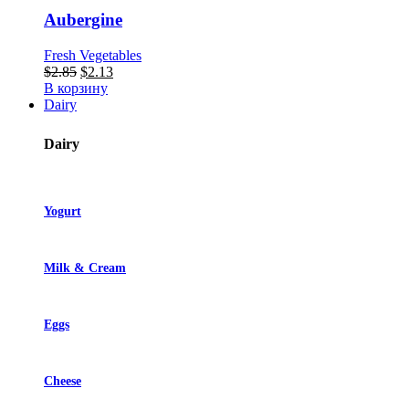
Aubergine
Fresh Vegetables
Первоначальная
Текущая
$
2.85
$
2.13
цена
цена:
В корзину
составляла
$2.13.
Dairy
$2.85.
Dairy
Yogurt
Milk & Cream
Eggs
Cheese