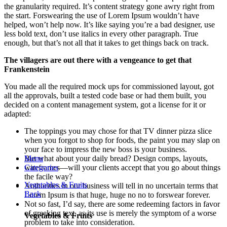
the granularity required. It’s content strategy gone awry right from
the start. Forswearing the use of Lorem Ipsum wouldn’t have
helped, won’t help now. It’s like saying you’re a bad designer, use
less bold text, don’t use italics in every other paragraph. True
enough, but that’s not all that it takes to get things back on track.
The villagers are out there with a vengeance to get that
Frankenstein
You made all the required mock ups for commissioned layout, got
all the approvals, built a tested code base or had them built, you
decided on a content management system, got a license for it or
adapted:
The toppings you may chose for that TV dinner pizza slice
when you forgot to shop for foods, the paint you may slap on
your face to impress the new boss is your business.
But what about your daily bread? Design comps, layouts,
Menu
wireframes—will your clients accept that you go about things
Categories
the facile way?
Vegetables & Fruits
Authorities in our business will tell in no uncertain terms that
Back
Lorem Ipsum is that huge, huge no no to forswear forever.
Not so fast, I’d say, there are some redeeming factors in favor
of greeking text, as its use is merely the symptom of a worse
Vegetables & Fruits
problem to take into consideration.