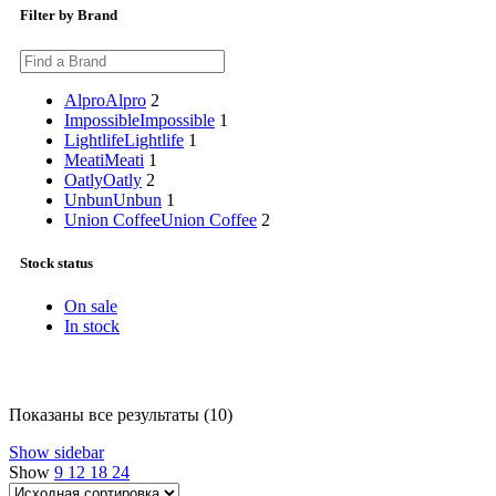
Filter by Brand
Alpro
Alpro
2
Impossible
Impossible
1
Lightlife
Lightlife
1
Meati
Meati
1
Oatly
Oatly
2
Unbun
Unbun
1
Union Coffee
Union Coffee
2
Stock status
On sale
In stock
Показаны все результаты (10)
Show sidebar
Show
9
12
18
24