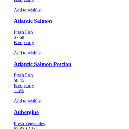
Add to wishlist
Atlantic Salmon
Fresh Fish
$
7.68
В корзину
Add to wishlist
Atlantic Salmon Portion
Fresh Fish
$
8.45
В корзину
-25%
Add to wishlist
Aubergine
Fresh Vegetables
Первоначальная
Текущая
$
2.85
$
2.13