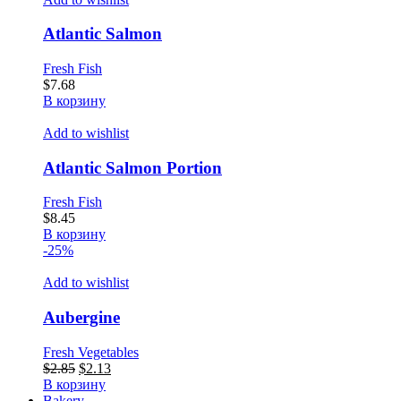
Atlantic Salmon
Fresh Fish
$
7.68
В корзину
Add to wishlist
Atlantic Salmon Portion
Fresh Fish
$
8.45
В корзину
-25%
Add to wishlist
Aubergine
Fresh Vegetables
Первоначальная
Текущая
$
2.85
$
2.13
цена
цена:
В корзину
составляла
$2.13.
Bakery