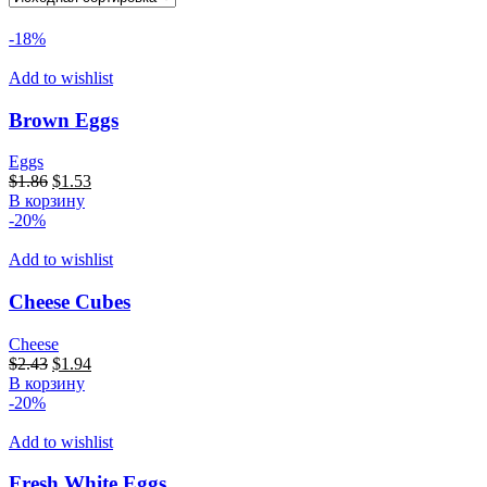
-18%
Add to wishlist
Brown Eggs
Eggs
Первоначальная
Текущая
$
1.86
$
1.53
цена
цена:
В корзину
составляла
$1.53.
-20%
$1.86.
Add to wishlist
Cheese Cubes
Cheese
Первоначальная
Текущая
$
2.43
$
1.94
цена
цена:
В корзину
составляла
$1.94.
-20%
$2.43.
Add to wishlist
Fresh White Eggs