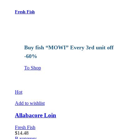
Fresh Fish
Buy fish “MOWI” Every 3rd unit off
-60%
To Shop
Hot
Add to wishlist
Allabacore Loin
Fresh Fish
$
14.48
В корзину