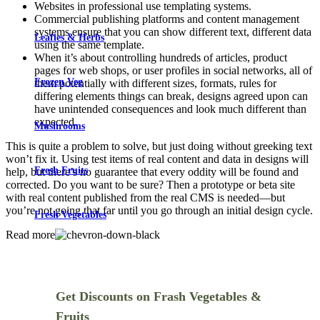
Websites in professional use templating systems.
Commercial publishing platforms and content management
systems ensure that you can show different text, different data
Leafies & Herbs
using the same template.
When it’s about controlling hundreds of articles, product
pages for web shops, or user profiles in social networks, all of
Frozen Veg
them potentially with different sizes, formats, rules for
differing elements things can break, designs agreed upon can
have unintended consequences and look much different than
expected.
Mushrooms
This is quite a problem to solve, but just doing without greeking text
won’t fix it. Using test items of real content and data in designs will
Fresh Fruits
help, but there’s no guarantee that every oddity will be found and
corrected. Do you want to be sure? Then a prototype or beta site
with real content published from the real CMS is needed—but
you’re not going that far until you go through an initial design cycle.
Fresh Vegetables
Read more
Get Discounts on Frash Vegetables &
Fruits