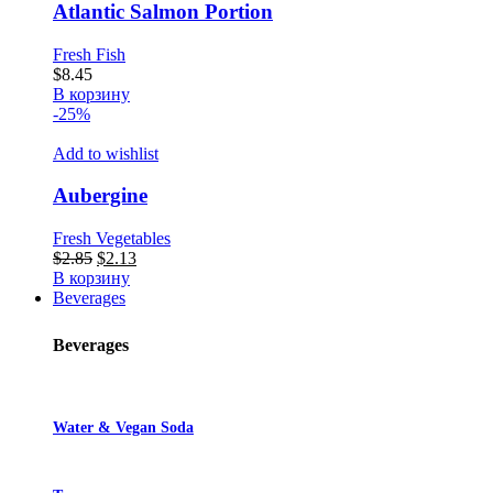
Atlantic Salmon Portion
Fresh Fish
$
8.45
В корзину
-25%
Add to wishlist
Aubergine
Fresh Vegetables
Первоначальная
Текущая
$
2.85
$
2.13
цена
цена:
В корзину
составляла
$2.13.
Beverages
$2.85.
Beverages
Water & Vegan Soda